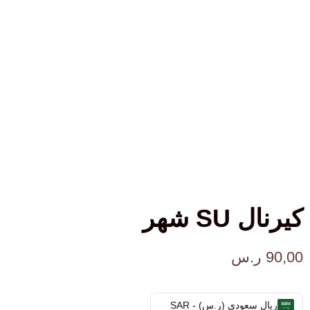
كيرنال SU شهر
90,00
ر.س
ريال سعودي (ر.س) - SAR