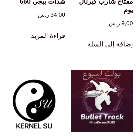
مفتاح شارب كيرنال
شدات ببجي 660
يوم
34,00
ر.س
9,00
ر.س
قراءة المزيد
إضافة إلى السلة